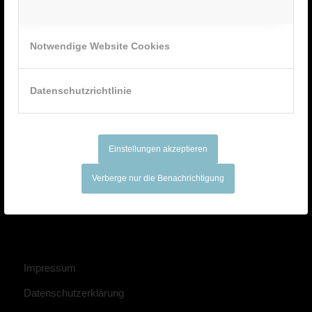
Notwendige Website Cookies
Kontakt
Datenschutzrichtlinie
Burgstraße 67
26655 Westerstede
Einstellungen akzeptieren
Tel.: 04488 2975
Verberge nur die Benachrichtigung
E-Mail: moin@heiler-siebdruck.de
Impressum
Datenschutzerklärung