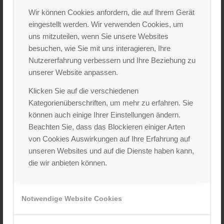
Wir können Cookies anfordern, die auf Ihrem Gerät
Energieeffizienz
eingestellt werden. Wir verwenden Cookies, um
Weniger Kühlaufwand bedeutet geringere Stromkosten
uns mitzuteilen, wenn Sie unsere Websites
und schont gleichzeitig die Umwelt.
besuchen, wie Sie mit uns interagieren, Ihre
Einfache Nachrüstung
Nutzererfahrung verbessern und Ihre Beziehung zu
Die Folien lassen sich schnell und ohne große
unserer Website anpassen.
Umbauarbeiten installieren.
Klicken Sie auf die verschiedenen
Die Nachteile
Kategorienüberschriften, um mehr zu erfahren. Sie
können auch einige Ihrer Einstellungen ändern.
Spiegeleffekt ermöglicht Nachts Sicht nach drinnen,
Beachten Sie, dass das Blockieren einiger Arten
wenn innen Licht brennt.
von Cookies Auswirkungen auf Ihre Erfahrung auf
Nicht jede Folie ist für jede Verglasung geeignet
unseren Websites und auf die Dienste haben kann,
(Spannungsrisse möglich).
die wir anbieten können.
Für wen lohnt sich
Sonnenschutzfolie
Notwendige Website Cookies