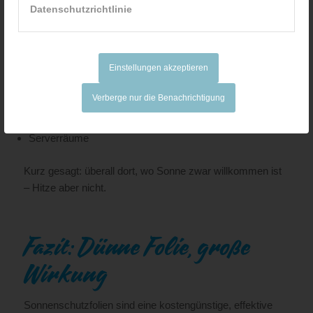
besonders?
Datenschutzrichtlinie
Wohnungen mit Südfenstern
Dachgeschosswohnungen
Einstellungen akzeptieren
Büros mit großen Glasflächen
Wintergärten
Verberge nur die Benachrichtigung
Praxisräume, Schulen oder Ladengeschäfte
Serverräume
Kurz gesagt: überall dort, wo Sonne zwar willkommen ist
– Hitze aber nicht.
Fazit: Dünne Folie, große
Wirkung
Sonnenschutzfolien sind eine kostengünstige, effektive