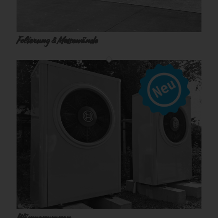
Folierung & Messewände
Wärmepumpen